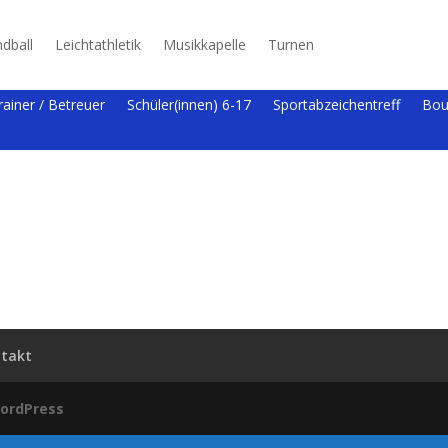
dball
Leichtathletik
Musikkapelle
Turnen
rainer / Betreuer
Schüler(innen) 6-17
Sportabzeichentreff
Bou
takt
ordPress