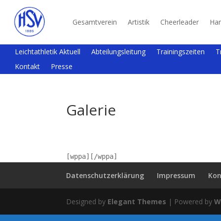
Gesamtverein
Artistik
Cheerleader
Han
Leichtathletik Aktuell
Abteilungsleitung
Trainingszeiten
T
Kontakt
Presse
Galerie
[wppa][/wppa]
Datenschutzerklärung
Impressum
Kon
Designed by
Elegant Themes
| Powered by
W