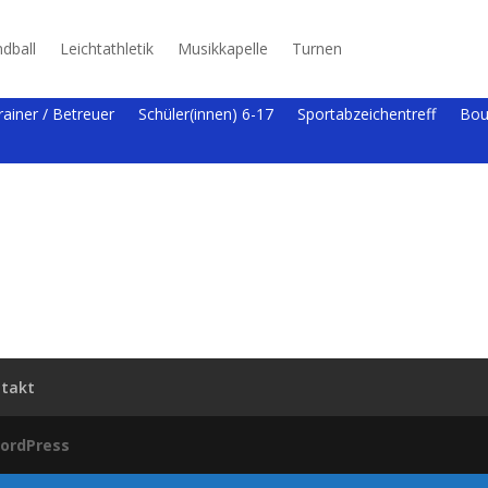
dball
Leichtathletik
Musikkapelle
Turnen
rainer / Betreuer
Schüler(innen) 6-17
Sportabzeichentreff
Bou
takt
ordPress