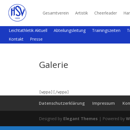
Gesamtverein
Artistik
Cheerleader
Han
Leichtathletik Aktuell
Abteilungsleitung
Trainingszeiten
T
Kontakt
Presse
Galerie
[wppa][/wppa]
Datenschutzerklärung
Impressum
Kon
Designed by
Elegant Themes
| Powered by
W