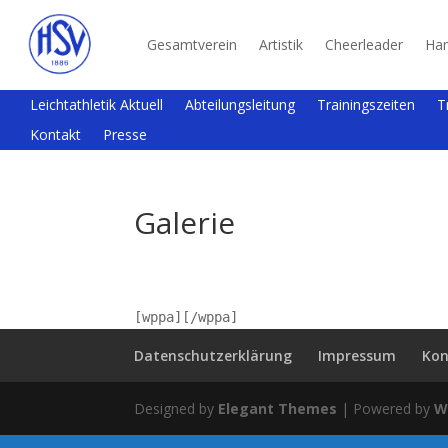
Gesamtverein
Artistik
Cheerleader
Han
Leichtathletik Aktuell
Abteilungsleitung
Trainingszeiten
T
Kontakt
Presse
Galerie
[wppa][/wppa]
Datenschutzerklärung
Impressum
Kon
Designed by
Elegant Themes
| Powered by
W