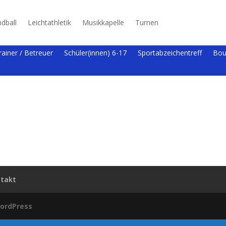
dball
Leichtathletik
Musikkapelle
Turnen
rainer / Betreuer
Schüler(innen) 6-17
Sportabzeichentreff
Bou
takt
ordPress