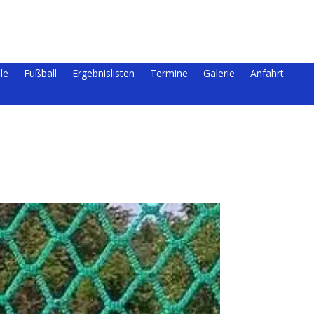
le
Fußball
Ergebnislisten
Termine
Galerie
Anfahrt