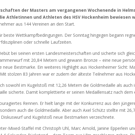
schaften der Masters am vergangenen Wochenende in Helmshe
die Athletinnen und Athleten des HSV Hockenheim bewiesen wi
nehmer aus 144 Vereinen an den Start.
ür beste Wettkampfbedingungen. Der Sonntag hingegen begann regner
fdisziplinen oder schnelle Laufzeiten.
ebüt bei seinen ersten Landesmeisterschaften und sicherte sich gleic
mmerwurf mit 20,84 Metern und gewann Bronze – eine neue persönlic
e neue Bestmarke. Ein weiteres Highlight aus Hockenheimer Sicht: M
Mit stolzen 83 Jahren war er zudem der älteste Teilnehmer aus Hock
sich sowohl im Kugelstoß mit 12,26 Metern die Goldmedaille als auch
ille sicherte. Damit komplettierte er seinen Medaillensatz nach de
uragiertes Rennen. Er hielt lange mit der Konkurrenz aus den jüngeren
, sondern auch die Goldmedaille. Aber auch Axel Schütz stellte mit 26
m Diskuswurf und Kugelstoß neue Bestmarken verzeichnete.
er-Mixed-Staffel mit Christoph Uhl, Marc Arnold, Janine Epperlein und