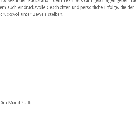
it 1,6 Sekunden Rückstand – dem Team aus Ulm geschlagen geben. Di
dern auch eindrucksvolle Geschichten und persönliche Erfolge, die de
drucksvoll unter Beweis stellten.
00m Mixed Staffel.