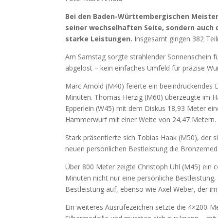
Bei den Baden-Württembergischen Meister
seiner wechselhaften Seite, sondern auch 
starke Leistungen.
Insgesamt gingen 382 Teil
Am Samstag sorgte strahlender Sonnenschein f
abgelöst – kein einfaches Umfeld für präzise Wur
Marc Arnold (M40) feierte ein beeindruckendes D
Minuten. Thomas Herzig (M60) überzeugte im Ha
Epperlein (W45) mit dem Diskus 18,93 Meter ein
Hammerwurf mit einer Weite von 24,47 Metern. 
Stark präsentierte sich Tobias Haak (M50), der 
neuen persönlichen Bestleistung die Bronzemeda
Über 800 Meter zeigte Christoph Uhl (M45) ein co
Minuten nicht nur eine persönliche Bestleistung
Bestleistung auf, ebenso wie Axel Weber, der i
Ein weiteres Ausrufezeichen setzte die 4×200-Met