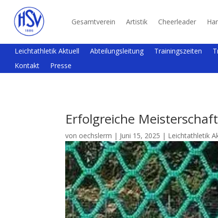
Gesamtverein
Artistik
Cheerleader
Han
Leichtathletik Aktuell
Abteilungsleitung
Trainingszeiten
T
Kontakt
Presse
Erfolgreiche Meisterscha
von
oechslerm
|
Juni 15, 2025
|
Leichtathletik A