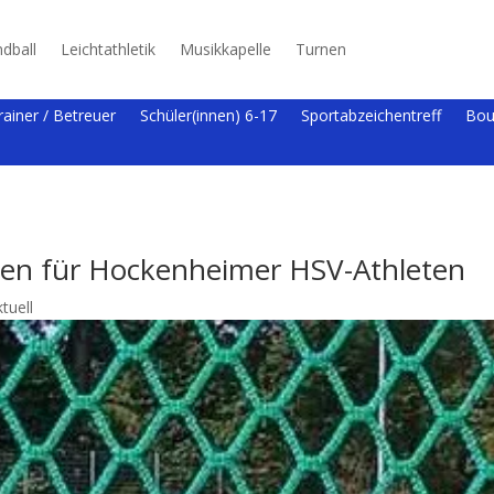
dball
Leichtathletik
Musikkapelle
Turnen
rainer / Betreuer
Schüler(innen) 6-17
Sportabzeichentreff
Bou
ften für Hockenheimer HSV-Athleten
ktuell