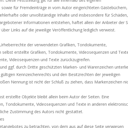
. Diese Feststellung gilt für alle innerhalb des eigenen
 sowie für Fremdeinträge in vom Autor eingerichteten Gästebüchern,
 fehlerhafte oder unvollständige Inhalte und insbesondere für Schäden,
rgebotener Informationen entstehen, haftet allein der Anbieter der S
über Links auf die jeweilige Veröffentlichung lediglich verweist.
die Urheberrechte der verwendeten Grafiken, Tondokumente,
 selbst erstellte Grafiken, Tondokumente, Videosequenzen und Text
ente, Videosequenzen und Texte zurückzugreifen.
 und ggf. durch Dritte geschützten Marken- und Warenzeichen unterli
ültigen Kennzeichenrechts und den Besitzrechten der jeweiligen
loßen Nennung ist nicht der Schluß zu ziehen, dass Markenzeichen ni
t erstellte Objekte bleibt allein beim Autor der Seiten. Eine
iken, Tondokumente, Videosequenzen und Texte in anderen elektronis
liche Zustimmung des Autors nicht gestattet.
ses
rnetangebotes zu betrachten, von dem aus auf diese Seite verwiesen