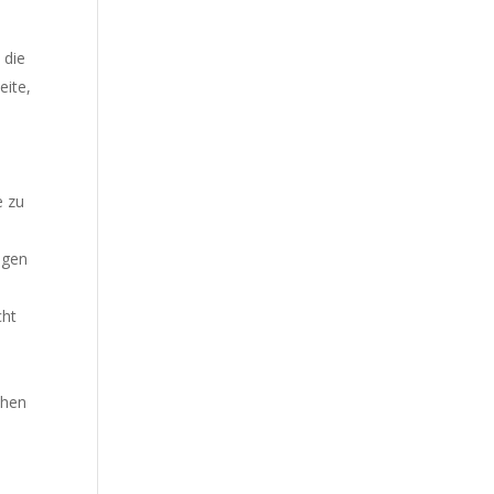
 die
eite,
e zu
egen
cht
chen