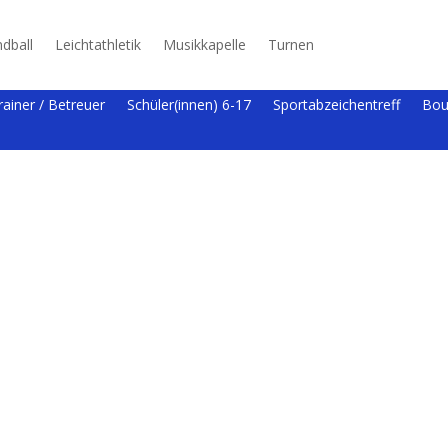
dball
Leichtathletik
Musikkapelle
Turnen
rainer / Betreuer
Schüler(innen) 6-17
Sportabzeichentreff
Bou