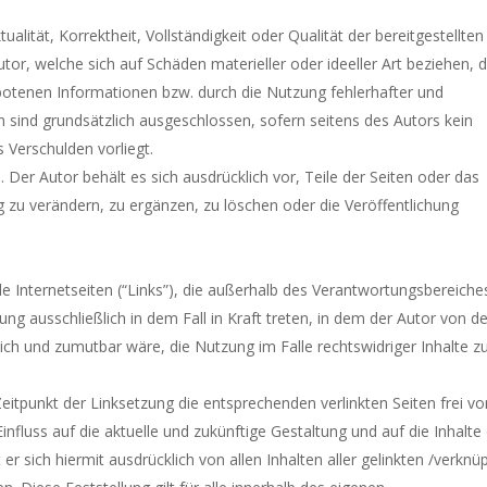
alität, Korrektheit, Vollständigkeit oder Qualität der bereitgestellten
r, welche sich auf Schäden materieller oder ideeller Art beziehen, d
otenen Informationen bzw. durch die Nutzung fehlerhafter und
 sind grundsätzlich ausgeschlossen, sofern seitens des Autors kein
s Verschulden vorliegt.
. Der Autor behält es sich ausdrücklich vor, Teile der Seiten oder das
u verändern, zu ergänzen, zu löschen oder die Veröffentlichung
de Internetseiten (“Links”), die außerhalb des Verantwortungsbereiche
ung ausschließlich in dem Fall in Kraft treten, in dem der Autor von d
ich und zumutbar wäre, die Nutzung im Falle rechtswidriger Inhalte z
eitpunkt der Linksetzung die entsprechenden verlinkten Seiten frei vo
Einfluss auf die aktuelle und zukünftige Gestaltung und auf die Inhalte
er sich hiermit ausdrücklich von allen Inhalten aller gelinkten /verknü