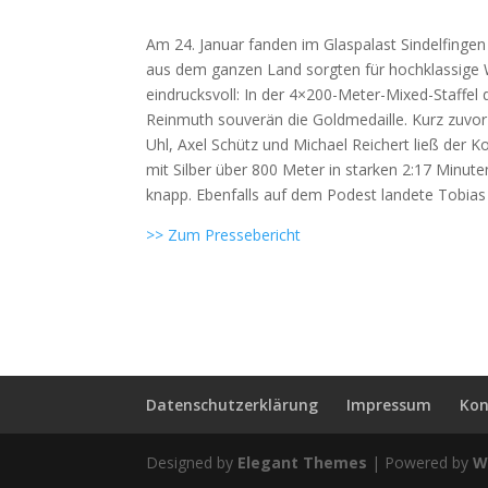
Am 24. Januar fanden im Glaspalast Sindelfingen
aus dem ganzen Land sorgten für hochklassige 
eindrucksvoll: In der 4×200-Meter-Mixed-Staffel
Reinmuth souverän die Goldmedaille. Kurz zuvor
Uhl, Axel Schütz und Michael Reichert ließ der 
mit Silber über 800 Meter in starken 2:17 Minut
knapp. Ebenfalls auf dem Podest landete Tobias 
>> Zum Pressebericht
Datenschutzerklärung
Impressum
Kon
Designed by
Elegant Themes
| Powered by
W