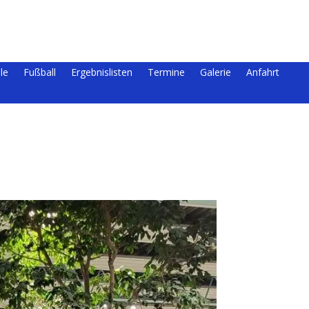
le
Fußball
Ergebnislisten
Termine
Galerie
Anfahrt