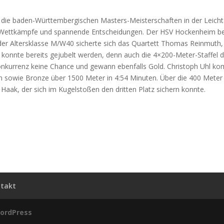
 die baden-Württembergischen Masters-Meisterschaften in der Leichtat
Wettkämpfe und spannende Entscheidungen. Der HSV Hockenheim best
 der Altersklasse M/W40 sicherte sich das Quartett Thomas Reinmuth, 
 konnte bereits gejubelt werden, denn auch die 4×200-Meter-Staffel
Konkurrenz keine Chance und gewann ebenfalls Gold. Christoph Uhl kom
en sowie Bronze über 1500 Meter in 4:54 Minuten. Über die 400 Meter 
Haak, der sich im Kugelstoßen den dritten Platz sichern konnte.
takt
ordPress