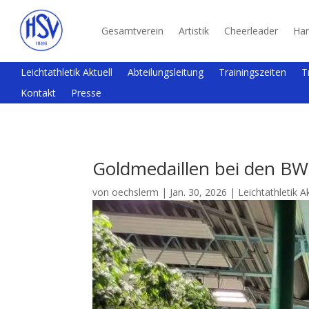
Gesamtverein
Artistik
Cheerleader
Han
Leichtathletik Aktuell
Abteilungsleitung
Trainingszeiten
T
Kontakt
Presse
Goldmedaillen bei den BW 
von
oechslerm
|
Jan. 30, 2026
|
Leichtathletik A