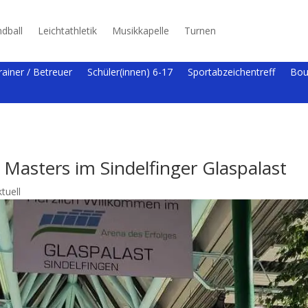
dball
Leichtathletik
Musikkapelle
Turnen
rainer / Betreuer
Schüler(innen) 6-17
Sportabzeichentreff
Bou
Masters im Sindelfinger Glaspalast
ktuell